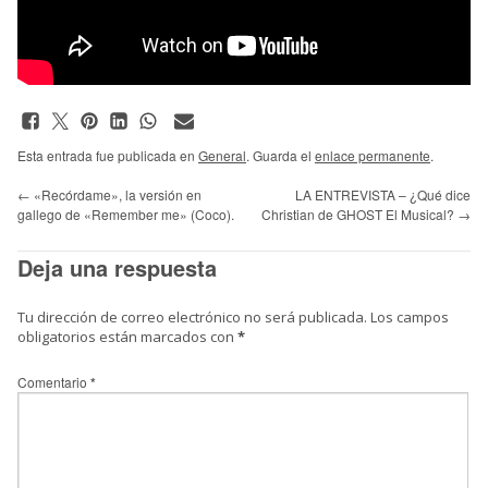
Esta entrada fue publicada en
General
. Guarda el
enlace permanente
.
←
«Recórdame», la versión en
LA ENTREVISTA – ¿Qué dice
gallego de «Remember me» (Coco).
Christian de GHOST El Musical?
→
Deja una respuesta
Tu dirección de correo electrónico no será publicada.
Los campos
obligatorios están marcados con
*
Comentario
*