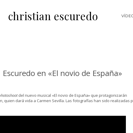
christian escuredo
VÍDE
 Escuredo en «El novio de España»
photoshoot
del nuevo musical «El novio de España» que protagonizarán
ón, quien dará vida a Carmen Sevilla. Las fotografías han sido realizadas 