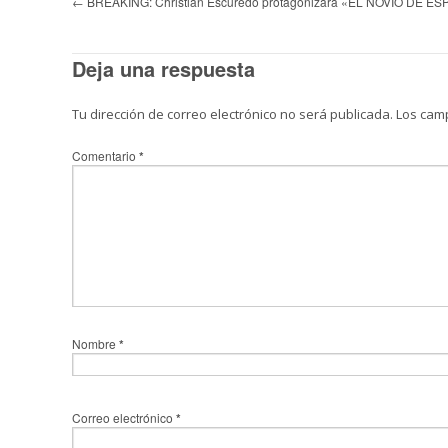
←
BREAKING: Christian Escuredo protagonizará «EL NOVIO DE ES
Deja una respuesta
Tu dirección de correo electrónico no será publicada.
Los cam
Comentario
*
Nombre
*
Correo electrónico
*