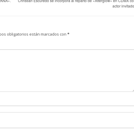
PAÑA».
Christian Escuredo se incorpora al reparto de «Afterglow» en CDMX c
actor invitad
pos obligatorios están marcados con
*