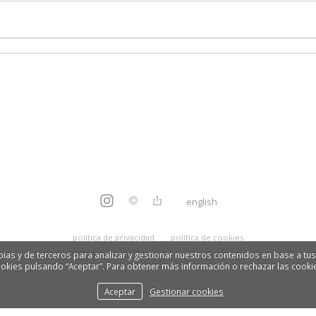
english
política de privacidad
política de cookies
ias y de terceros para analizar y gestionar nuestros contenidos en base a tus 
okies pulsando “Aceptar”. Para obtener más información o rechazar las cooki
Aceptar
Gestionar cookies