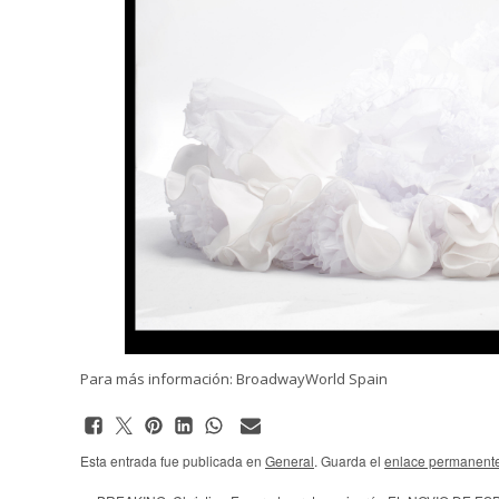
Para más información:
BroadwayWorld Spain
Esta entrada fue publicada en
General
. Guarda el
enlace permanent