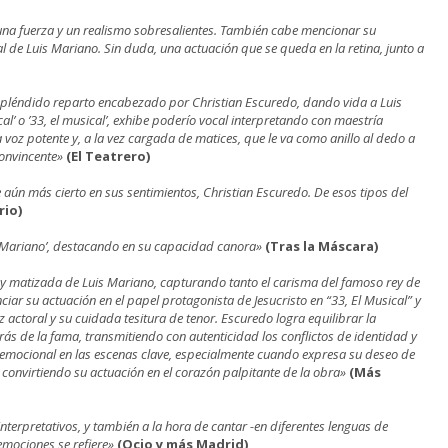
 una fuerza y un realismo sobresalientes. También cabe mencionar su
 de Luis Mariano. Sin duda, una actuación que se queda en la retina, junto a
espléndido reparto encabezado por Christian Escuredo, dando vida a Luis
ical’ o ’33, el musical’, exhibe poderío vocal interpretando con maestría
 voz potente y, a la vez cargada de matices, que le va como anillo al dedo a
convincente»
(El Teatrero)
aún más cierto en sus sentimientos, Christian Escuredo. De esos tipos del
rio)
is Mariano’, destacando en su capacidad canora»
(Tras la Máscara)
y matizada de Luis Mariano, capturando tanto el carisma del famoso rey de
ciar su actuación en el papel protagonista de Jesucristo en “33, El Musical” y
ctoral y su cuidada tesitura de tenor. Escuredo logra equilibrar la
rás de la fama, transmitiendo con autenticidad los conflictos de identidad y
a emocional en las escenas clave, especialmente cuando expresa su deseo de
convirtiendo su actuación en el corazón palpitante de la obra»
(Más
nterpretativos, y también a la hora de cantar -en diferentes lenguas de
emociones se refiere»
(Ocio y más Madrid)