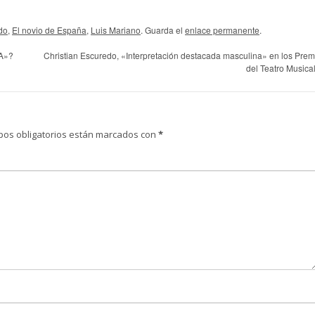
do
,
El novio de España
,
Luis Mariano
. Guarda el
enlace permanente
.
A»?
Christian Escuredo, «Interpretación destacada masculina» en los Prem
del Teatro Musica
pos obligatorios están marcados con
*