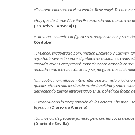
«Escuredo enamora en el escenario. Tiene ángel. Te hace ver
«Hay que decir que Christian Escuredo da una muestra de ar
(Objetivo Torrevieja)
«Christian Escuredo configura su protagonista con precisió
Córdoba)
«El elenco, encabezado por Christian Escuredo y Carmen Raig
agradable sensación para el público de resultar cercanos e i
cantada, que es excepcional, también tienen armonía en sus 
aplauda cada intervención lírica y se ponga en pue al términ
“(…) cuatro maravillosos intérpretes que dan vida a la histo
quienes ofrecen una lección de profesionalidad y saber esta
derrochando talento interpretativo en su poliédrica faceta de
«Extraordinaria la interpretación de los actores Christian E
España'»
(Diario de Almería)
«
Un musical de pequeño formato pero con las voces delicios
(Diario de Sevilla)