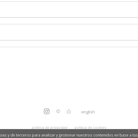
english
política de privacidad
política de cookies
ias y de terceros para analizar y gestionar nuestros contenidos en base a tus 