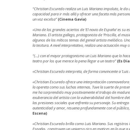
“Christian Escuredo realiza un Luis Mariano impoluto, le da
capacidad para ir más allá y ofrecer una faceta más personal
un voz excelsa”
(Cinema Gavia)
«Uno de los grandes aciertos de ‘El novio de España’ es su 
Mariano. El artista gallego, protagonista de ‘Priscilla, el mus
algunos de los míticos temas del genial artista melódico. Una
la tesitura. A nivel interpretativo, realiza una actuación muy 
“(…) con el mayor protagonismo un Luis Mariano que lo hace 
teatro por los que merece la pena llegar a un teatro”
(Es Dia
«Christian Escuredo interpreta, de forma convincente a ‘Lu
«Christian Escuredo ofrece una interpretación conmovedora 
la opereta como sus luchas internas. Tuve la suerte de presen
me ha sorprendido muy positivamente el trabajo de madurez a
exuberancia del artista con la vulnerabilidad del hombre det
las presiones sociales que enfrenta su personaje. Su entreg
autenticidad y amor, resuena profundamente con el público, 
Escena)
«Christian Escuredo brilla como Luis Mariano. Sus registros i
España-, construyen un universo rico en matices en lo que a 