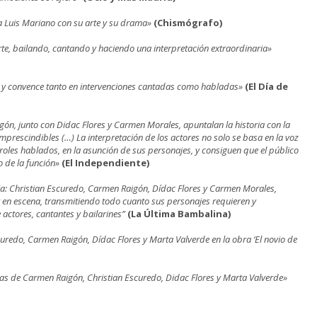
 a Luis Mariano con su arte y su drama»
(Chismógrafo)
te, bailando, cantando y haciendo una interpretación extraordinaria»
n y convence tanto en intervenciones cantadas como habladas»
(El Día de
ón, junto con Didac Flores y Carmen Morales, apuntalan la historia con la
mprescindibles (…) La interpretación de los actores no solo se basa en la voz
roles hablados, en la asunción de sus personajes, y consiguen que el público
o de la función»
(El Independiente)
ria: Christian Escuredo, Carmen Raigón, Dídac Flores y Carmen Morales,
r en escena, transmitiendo todo cuanto sus personajes requieren y
 actores, cantantes y bailarines”
(La Última Bambalina)
scuredo, Carmen Raigón, Dídac Flores y Marta Valverde en la obra ‘El novio de
as de Carmen Raigón, Christian Escuredo, Didac Flores y Marta Valverde»