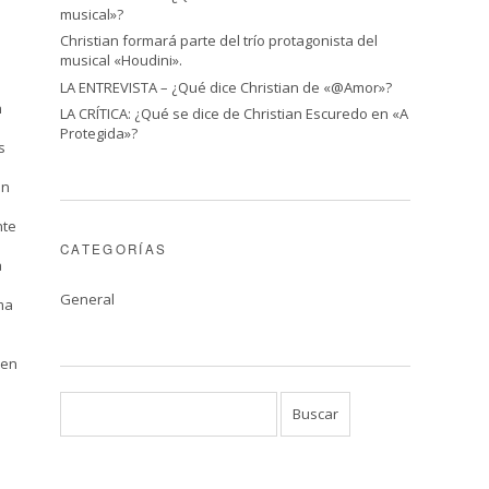
musical»?
Christian formará parte del trío protagonista del
musical «Houdini».
LA ENTREVISTA – ¿Qué dice Christian de «@Amor»?
n
LA CRÍTICA: ¿Qué se dice de Christian Escuredo en «A
Protegida»?
s
en
nte
CATEGORÍAS
a
General
ma
ven