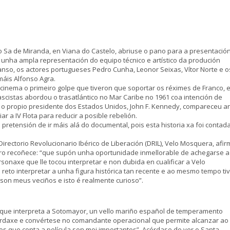
o Sa de Miranda, en Viana do Castelo, abriuse o pano para a presentació
n unha ampla representación do equipo técnico e artístico da produción
anso, os actores portugueses Pedro Cunha, Leonor Seixas, Vítor Norte e o
máis Alfonso Agra.
o cinema o primeiro golpe que tiveron que soportar os réximes de Franco, 
fascistas abordou o trasatlántico no Mar Caribe no 1961 coa intención de
 e o propio presidente dos Estados Unidos, John F. Kennedy, compareceu a
r a IV Flota para reducir a posible rebelión.
 pretensión de ir máis alá do documental, pois esta historia xa foi contad
Directorio Revolucionario Ibérico de Liberación (DRIL), Velo Mosquera, afir
ero recoñece: “que supón unha oportunidade inmellorable de achegarse a
onaxe que lle tocou interpretar e non dubida en cualificar a Velo
 reto interpretar a unha figura histórica tan recente e ao mesmo tempo ti
on meus veciños e isto é realmente curioso”.
a, que interpreta a Sotomayor, un vello mariño español de temperamento
bordaxe e convértese no comandante operacional que permite alcanzar ao
os que conta a película son moi importantes”. Acórdase de ver o Santa