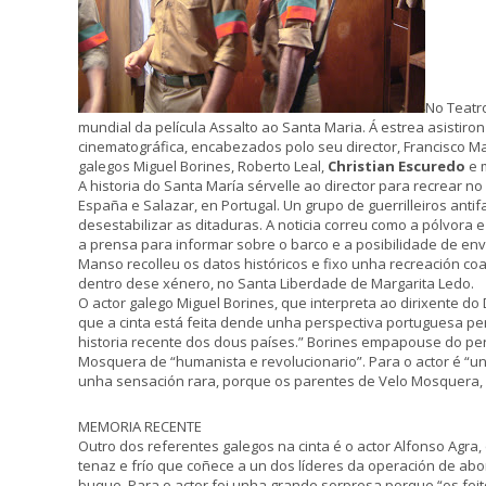
No Teatr
mundial da película Assalto ao Santa Maria. Á estrea asistiro
cinematográfica, encabezados polo seu director, Francisco M
galegos Miguel Borines, Roberto Leal,
Christian Escuredo
e 
A historia do Santa María sérvelle ao director para recrear n
España e Salazar, en Portugal. Un grupo de guerrilleiros anti
desestabilizar as ditaduras. A noticia correu como a pólvora
a prensa para informar sobre o barco e a posibilidade de envia
Manso recolleu os datos históricos e fixo unha recreación coa
dentro dese xénero, no Santa Liberdade de Margarita Ledo.
O actor galego Miguel Borines, que interpreta ao dirixente do 
que a cinta está feita dende unha perspectiva portuguesa p
historia recente dos dous países.” Borines empapouse do pers
Mosquera de “humanista e revolucionario”. Para o actor é “un
unha sensación rara, porque os parentes de Velo Mosquera, s
MEMORIA RECENTE
Outro dos referentes galegos na cinta é o actor Alfonso Agr
tenaz e frío que coñece a un dos líderes da operación de a
buque. Para o actor foi unha grande sorpresa porque “os feit