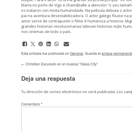
María no porto de Vigo e chamáballe a atención “o seu tamañ
os trataron con moita humanidade. Na película debuta o actor
pai na aventura desestabilizadora. O actor galego fíxase na 
amor serve de contrapunto o filme é humaniza a historia. Migu
grandes historias revolucionarias latexan historias máis huma
nos cinemas de todo o país.
Esta entrada fue publicada en
General
. Guarda el
enlace permanent
←
Christian Escuredo en el musical "Glass City"
Deja una respuesta
Tu dirección de correo electrónico no será publicada.
Los cam
Comentario
*