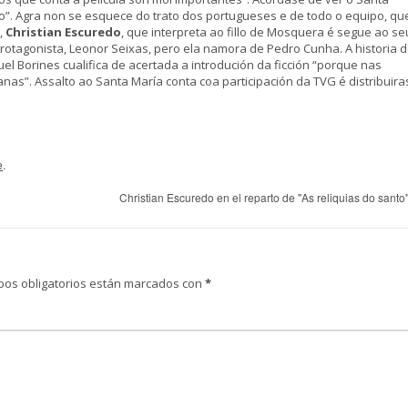
o”. Agra non se esquece do trato dos portugueses e de todo o equipo, qu
,
Christian Escuredo
, que interpreta ao fillo de Mosquera é segue ao se
protagonista, Leonor Seixas, pero ela namora de Pedro Cunha. A historia 
el Borines cualifica de acertada a introdución da ficción “porque nas
nas”. Assalto ao Santa María conta coa participación da TVG é distribuira
e
.
Christian Escuredo en el reparto de "As reliquias do santo
pos obligatorios están marcados con
*