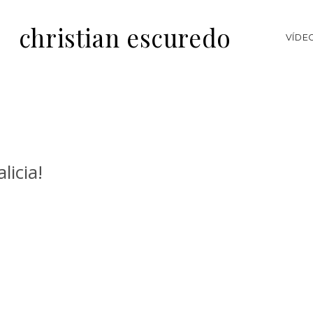
christian escuredo
VÍDE
licia!