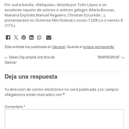
Por outra banda,
«Reliquias»
, dirixida por Toño López e un
excelente reparto de actores e actrices galegos (María Bouzas,
Mariana Expóxito,Manuel Regueiro, Christian Escuredo…),
presentarase no OUrense Film Festival o xoves 7 (20h.) e o venres 8
(17 h.).
Esta entrada fue publicada en
General
. Guarda el
enlace permanente
.
←
Glass City amplía xira fóra de
"BARREIROS"
→
Galicia!
Deja una respuesta
Tu dirección de correo electrónico no será publicada.
Los campos
obligatorios están marcados con
*
Comentario
*