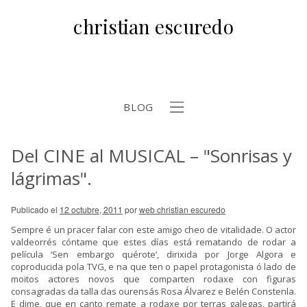
christian escuredo
BLOG
Del CINE al MUSICAL – "Sonrisas y
b
lágrimas".
Publicado el
12 octubre, 2011
por
web christian escuredo
Sempre é un pracer falar con este amigo cheo de vitalidade. O actor
valdeorrés cóntame que estes días está rematando de rodar a
película ‘
Sen embargo quérote
‘, dirixida por Jorge Algora e
coproducida pola TVG, e na que ten o papel protagonista ó lado de
moitos actores novos que comparten rodaxe con figuras
consagradas da talla das ourensás Rosa Álvarez e Belén Constenla.
E dime, que en canto remate a rodaxe por terras galegas, partirá