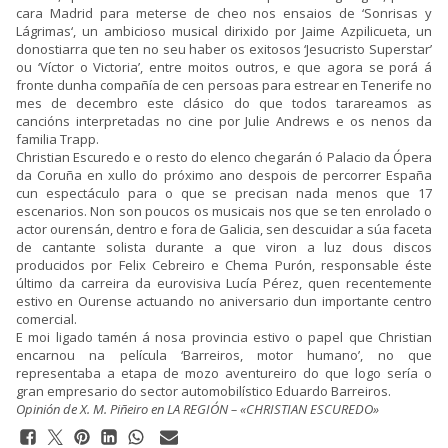
cara Madrid para meterse de cheo nos ensaios de ‘
Sonrisas y
Lágrimas
‘, un ambicioso musical dirixido por Jaime Azpilicueta, un
donostiarra que ten no seu haber os exitosos ‘Jesucristo Superstar’
ou ‘Víctor o Victoria’, entre moitos outros, e que agora se porá á
fronte dunha compañía de cen persoas para estrear en Tenerife no
mes de decembro este clásico do que todos tarareamos as
cancións interpretadas no cine por Julie Andrews e os nenos da
familia Trapp.
Christian Escuredo e o resto do elenco chegarán ó Palacio da Ópera
da Coruña en xullo do próximo ano despois de percorrer España
cun espectáculo para o que se precisan nada menos que 17
escenarios. Non son poucos os musicais nos que se ten enrolado o
actor ourensán, dentro e fora de Galicia, sen descuidar a súa faceta
de cantante solista durante a que viron a luz dous discos
producidos por Felix Cebreiro e Chema Purón, responsable éste
último da carreira da eurovisiva Lucía Pérez, quen recentemente
estivo en Ourense actuando no aniversario dun importante centro
comercial.
E moi ligado tamén á nosa provincia estivo o papel que Christian
encarnou na película ‘Barreiros, motor humano’, no que
representaba a etapa de mozo aventureiro do que logo sería o
gran empresario do sector automobilístico
Eduardo Barreiros
.
Opinión de X. M. Piñeiro en LA REGIÓN – «CHRISTIAN ESCUREDO»